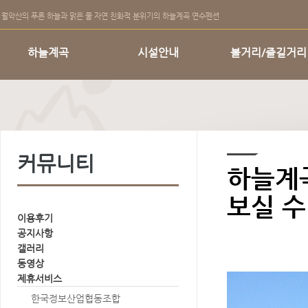
월악산의 푸른 하늘과 맑은 물 자연 친화적 분위기의 하늘계곡 연수펜션
하늘계곡
시설안내
볼거리/즐길거리
커뮤니티
하늘계
보실 수
이용후기
공지사항
갤러리
동영상
제휴서비스
한국정보산업협동조합