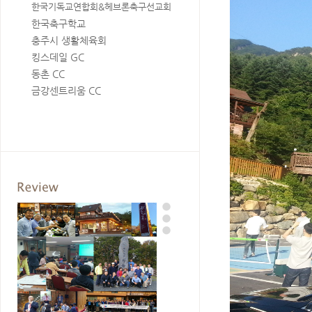
한국기독교연합회&헤브론축구선교회
한국축구학교
충주시 생활체육회
킹스데일 GC
동촌 CC
금강센트리움 CC