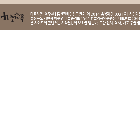
대표자명: 이주찬 | 통신판매업신고번호: 제 2014-충북제천-0031호 | 사업자등
충청북도 제천시 한수면 미륵송계로 1564 하늘계곡연수펜션 | 대표번호 : 043-
본 사이트의 콘텐츠는 저작권법의 보호를 받는바, 무단 전재, 복사, 배포 등을 