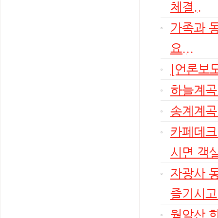
체결..
가족과 
요...
[언론보도
하늘계곡
송계계곡 
카페데크
시면 객실
자광사 
즐기시고 
월악산 