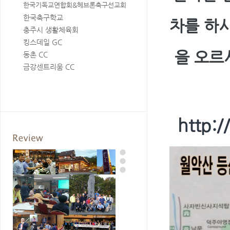
한국기독교연합회&헤브론축구선교회
한국축구학교
차를 하시
충주시 생활체육회
킹스데일 GC
을 오르
동촌 CC
금강센트리움 CC
http: