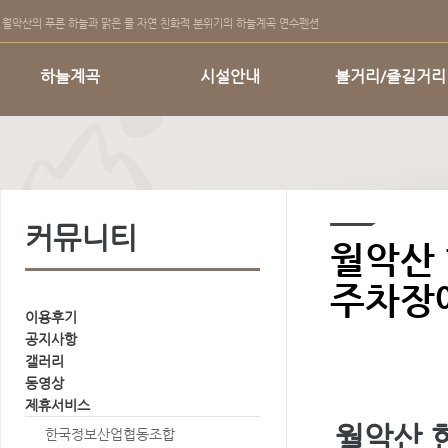
월악산의 푸른 하늘과 맑은 물 자연 친화적 분위기의 하늘계곡 연수펜션
하늘계곡
시설안내
볼거리/즐길거리
커뮤니티
월악산
주차장에
이용후기
공지사항
갤러리
동영상
제휴서비스
월악산 
한국정보산업협동조합